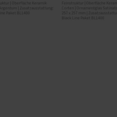
uktur | Oberfläche Keramik
Feinstruktur | Oberfläche Keram
 Argentum | Zusatzausstattung:
Corten | Ornamentglas Satinato
Line Paket BL1400
257 x 257 mm | Zusatzausstattu
Black Line Paket BL1400