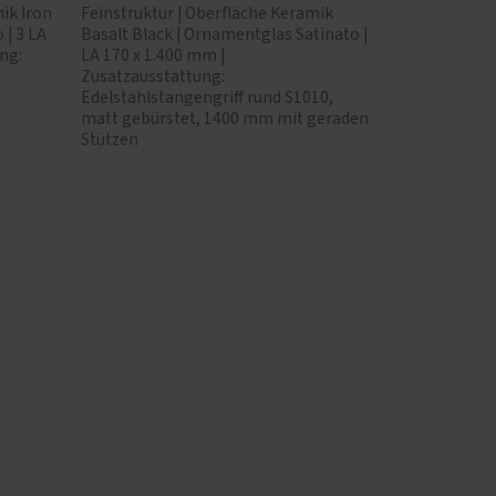
ik Iron
Feinstruktur | Oberfläche Keramik
 | 3 LA
Basalt Black | Ornamentglas Satinato |
ng:
LA 170 x 1.400 mm |
Zusatzausstattung:
Edelstahlstangengriff rund S1010,
matt gebürstet, 1400 mm mit geraden
Stützen