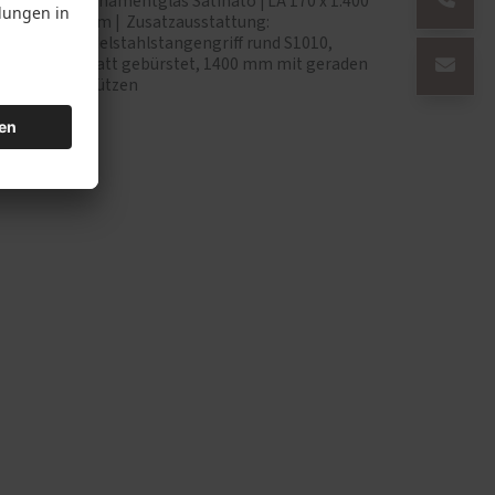
57 x 257
Ornamentglas Satinato | LA 170 x 1.400
Line
mm | Zusatzausstattung:
Edelstahlstangengriff rund S1010,
matt gebürstet, 1400 mm mit geraden
Stützen