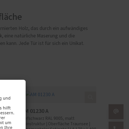
fläche
rnierten Holz, das durch ein aufwändiges
ik, eine natürliche Maserung und die
kann. Jede Tür ist für sich ein Unikat.
AM 01230 A
Tiefschwarz RAL 9005, matt
ee |
Feinstruktur | Oberfläche Traunsee |