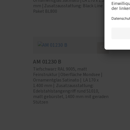
Ornamentglas Satinato | LA 170 x 1.200
Zusatza
mm | Zusatzausstattung: Black Line
BL140
Paket BL800
AM 01230 B
Tiefschwarz RAL 9005, matt
Feinstruktur | Oberfläche Mondsee |
Ornamentglas Satinato | LA 170 x
1.400 mm | Zusatzausstattung:
Edelstahlstangengriff rund S1010,
matt gebürstet, 1400 mm mit geraden
Stützen