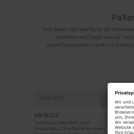
PaXen
Kein Dekor! Die Oberfläche der PaXentré
Verfahren veredelt und auf Türfüll
unverwechselbare Optik mit Asteinschl
AM 01210
AM 0
Tiefschwarz RAL 9005, matt
Tiefsc
Feinstruktur | Oberfläche Mondsee |
Feinstr