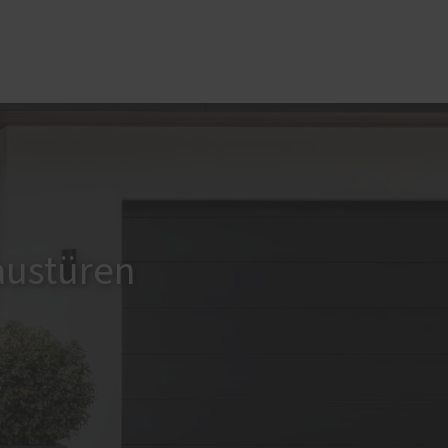
PaX Balkon- & Terrassentüren
Balkontüren
Hebe-Schiebe-Türen
Parallel-Schiebe-Kipp-Türen
austüren
Falt-Schiebe-Türen