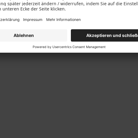
usstattung: Black Line Paket
Ornamentglas Satinato | 3 LA 2
0
mm | Zusatzausstattung: Black 
Paket BL1400