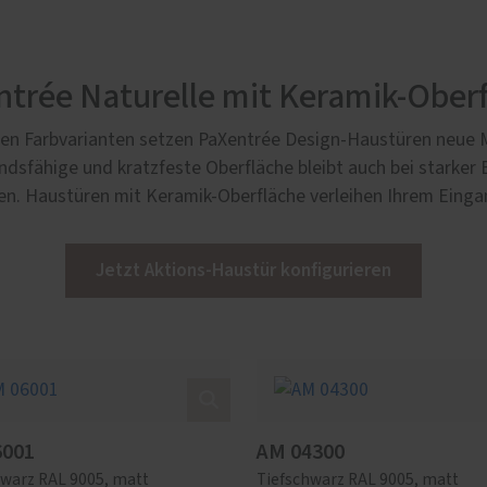
trée Naturelle mit Keramik-Ober
iven Farbvarianten setzen PaXentrée Design-Haustüren neue 
andsfähige und kratzfeste Oberfläche bleibt auch bei starker
en. Haustüren mit Keramik-Oberfläche verleihen Ihrem Einga
Jetzt Aktions-Haustür konfigurieren
6001
AM 04300
hwarz RAL 9005, matt
Tiefschwarz RAL 9005, matt