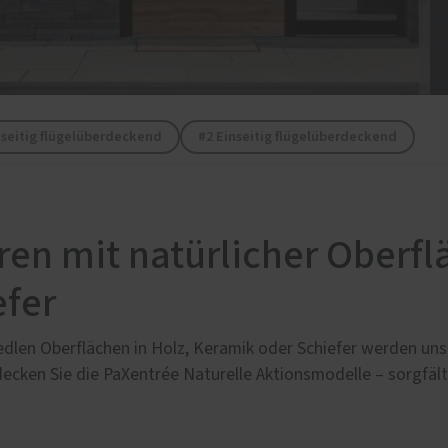
n und Böden
Schallschutz-Simulator
türen
Förderung für Fenster un
Haustüren
duelle Möbel
en
dseitig flügelüberdeckend
#2 Einseitig flügelüberdeckend
n mit natürlicher Oberflä
efer
edlen Oberflächen in Holz, Keramik oder Schiefer werden uns
decken Sie die PaXentrée Naturelle Aktionsmodelle – sorgfäl