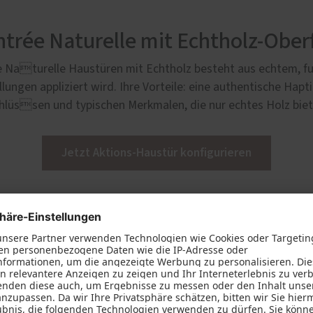
trée Naturelle mit Echtholz-Ober
e Naturelle Haustüren mit Echtholz besteht aus echtem, fu
ungen appliziert wird. Ihre Vorteile: eine authentische Hapt
üssen und typischen Merkmalen, die nur echtes Holz bieten 
Jetzt Aktions-Haustür konfigurieren
6001
AM 04300
hwarz RAL 9005, matt
Tiefschwarz RAL 9005, matt
uktur | Oberfläche Altaussee |
Feinstruktur | Oberfläche Atters