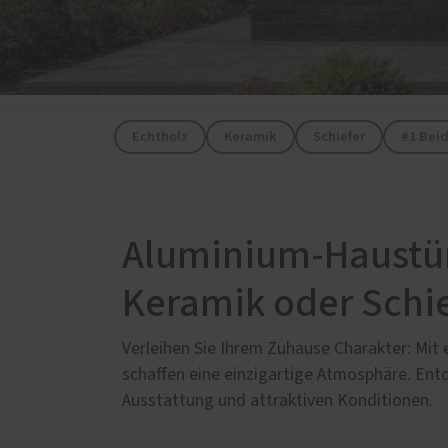
Raffstoren von ROMA
Decke
Rollladen von ROMA
Innen
Textilscreens von ROMA
Indivi
Insektenschutz von PaX
Trepp
Echtholz
Keramik
Schiefer
#1 Bei
Aluminium-Haustüre
Keramik oder Schi
Verleihen Sie Ihrem Zuhause Charakter: Mit 
schaffen eine einzigartige Atmosphäre. Ent
Ausstattung und attraktiven Konditionen.