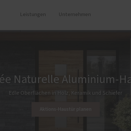
Leistungen
Unternehmen
turen
llung
PaX-Haustüren
Über uns
Altbau und Denkmal
Aktionen
Aluminium
ée Naturelle Aluminium-H
Holz und Holz-Aluminium
Kunststoff
Edle Oberflächen in Holz, Keramik und Schiefer
Aktions-Haustür planen
usbau
Service